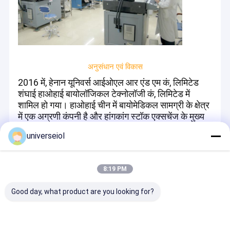
अनुसंधान एवं विकास
2016 में, हेनान यूनिवर्स आईओएल आर एंड एम कं, लिमिटेड
शंघाई हाओहाई बायोलॉजिकल टेक्नोलॉजी कं, लिमिटेड में
शामिल हो गया। हाओहाई चीन में बायोमेडिकल सामग्री के क्षेत्र
में एक अग्रणी कंपनी है और हांगकांग स्टॉक एक्सचेंज के मुख्य
बोर्ड में सूचीबद्ध है।भविष्य में, यूनिवर्स "13वीं पंचवर्षीय योजना"
universeiol
राष्ट्रीय कुंजी आर एंड डी योजना के समर्थन पर भरोसा करेगा,
जिसका नेतृत्व सफलतापूर्वक हाओहाई के नेतृत्व में किया जाएगा,
और संयुक्त राज्य अमेरिका और यूनाइटेड किंगडम में संयुक्त
8:19 PM
समूह के आर एंड डी प्रौद्योगिकी प्लेटफॉर्म की शुरूआत में तेजी
आएगी। प्रौद्योगिकी और अनुसंधान एवं विकास नवाचार, और
Good day, what product are you looking for?
चीनी अंतर्गर्भाशयी लेंस उद्योग की उन्नति के लिए प्रेरक शक्ति
बन गए।महत्वपूर्ण शक्ति।
आर एंड एम में उत्पाद: