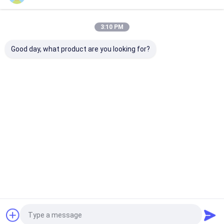
होम
हमारे बारे में
Desktop Site
साइटमैप
गोपनीयता नीति
3:10 PM
गुणवत्ता
आईओएल इंट्राओकुलर लेंस
चीन का कारखाना.Copyright © 2026
Shanghai Haohai Biological Technology Co., Ltd.. All Rights
Good day, what product are you looking for?
Reserved.
घर
उत्पादों
हमारे बारे में