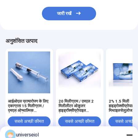
जारी रखें
अनुशंसित उत्पाद
आईओएल प्रत्यारोपण के लिए
20 मिलीग्राम / एमएल 2
2% 1.5 मिली
एकाग्रता 15 मिलीग्राम /
मिलीलीटर ओकुलर
हाइड्रोक्सीप्रोपाइल
एमएल ओप्थाल्मिक
हाइड्रॉक्सीप्रोपाइल
मिथाइलसेलुलोज ओप्
विस्कोसर्जिकल जेल
मिथाइलसेलुलोज OEM
सॉल्यूशन ओकुलर
विस्कोलेस्टिक डिवा
सबसे अच्छी कीमत
सबसे अच्छी कीमत
सबसे अच्छी 
universeiol